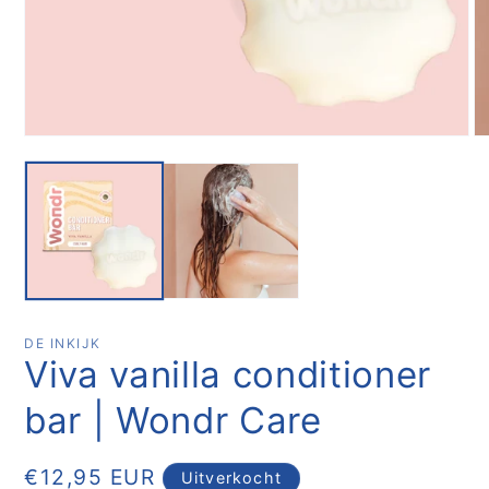
Media
Me
1
2
openen
op
in
in
modaal
mo
DE INKIJK
Viva vanilla conditioner
bar | Wondr Care
Normale
€12,95 EUR
Uitverkocht