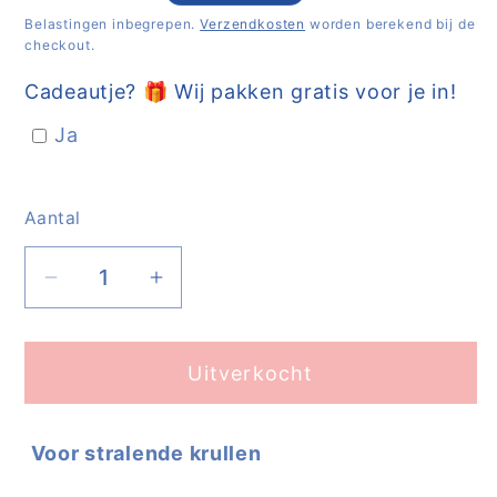
prijs
Belastingen inbegrepen.
Verzendkosten
worden berekend bij de
checkout.
Cadeautje? 🎁 Wij pakken gratis voor je in!
Ja
Aantal
Aantal
Aantal
Aantal
verlagen
verhogen
voor
voor
Uitverkocht
Viva
Viva
vanilla
vanilla
conditioner
conditioner
Voor stralende krullen
bar
bar
|
|