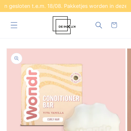
Meteen
 gesloten t.e.m. 18/08. Pakketjes worden in deze p
naar de
content
Winkelwagen
a direct naar
roductinformatie