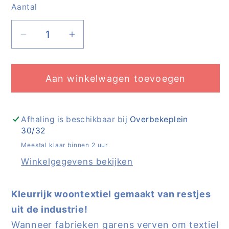
Aantal
Aantal
Aantal
Aantal
verlagen
verhogen
voor
voor
Aan winkelwagen toevoegen
Tea
Tea
towel
towel
-
-
edition
edition
Afhaling is beschikbaar bij
Overbekeplein
30/32
117B
117B
-
-
Meestal klaar binnen 2 uur
wild
wild
Winkelgegevens bekijken
weave
weave
|
|
Kleurrijk woontextiel gemaakt van restjes
Foekje
Foekje
uit de industrie!
Fleur
Fleur
Wanneer fabrieken garens verven om textiel