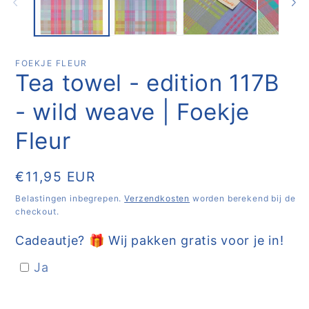
FOEKJE FLEUR
Tea towel - edition 117B
- wild weave | Foekje
Fleur
Normale
€11,95 EUR
prijs
Belastingen inbegrepen.
Verzendkosten
worden berekend bij de
checkout.
Cadeautje? 🎁 Wij pakken gratis voor je in!
Ja