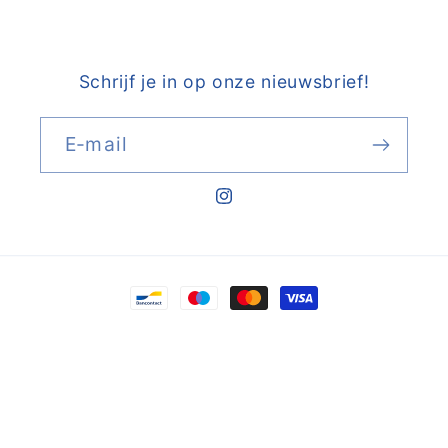
Schrijf je in op onze nieuwsbrief!
E‑mail
Instagram
Betaalmethoden
© 2026,
de inKijk
Powered by Shopify
Terugbetalingsbeleid
Privacybeleid
Algemene voorwaarden
Verzendbeleid
Contactgegevens
Wettelijke kennisgeving