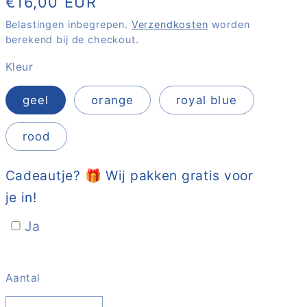
Normale
€16,00 EUR
prijs
Belastingen inbegrepen.
Verzendkosten
worden
berekend bij de checkout.
Kleur
geel
orange
royal blue
rood
Cadeautje? 🎁 Wij pakken gratis voor
je in!
Ja
Aantal
Aantal