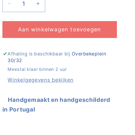
Aantal
Aantal
verlagen
verhogen
voor
voor
Aan winkelwagen toevoegen
Straight
Straight
Mug
Mug
-
-
thick
thick
Afhaling is beschikbaar bij
Overbekeplein
30/32
vertical
vertical
lines
lines
Meestal klaar binnen 2 uur
|
|
Winkelgegevens bekijken
A
A
Loja
Loja
Handgemaakt en handgeschilderd
Da
Da
Ceramica
Ceramica
in Portugal