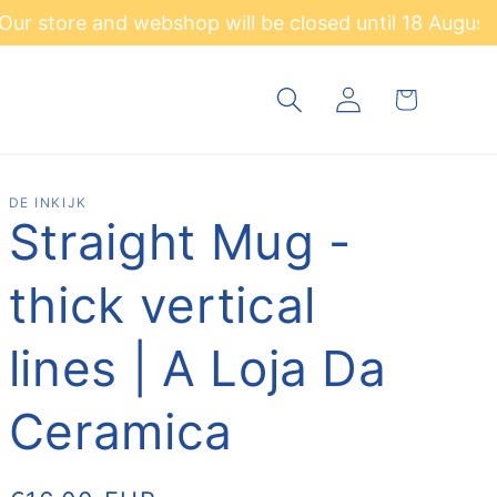
d webshop will be closed until
18 August
. Orders will
Winkelwagen
Inloggen
DE INKIJK
Straight Mug -
thick vertical
lines | A Loja Da
Ceramica