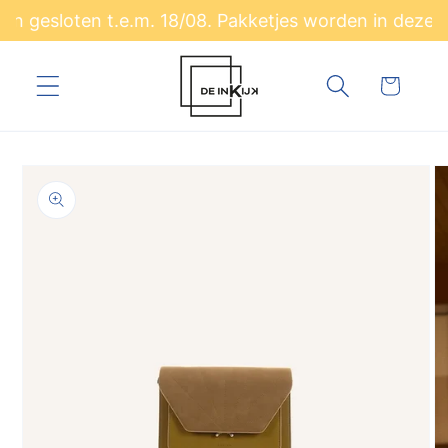
Meteen
 gesloten t.e.m. 18/08. Pakketjes worden in deze p
naar de
content
Winkelwagen
a direct naar
roductinformatie