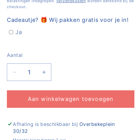
Belastingen inbegrepen.
Verzendkosten
worden berekend bij de
checkout.
Cadeautje? 🎁 Wij pakken gratis voor je in!
Ja
Aantal
Aantal
Aantal
Aantal
verlagen
verhogen
voor
voor
Aan winkelwagen toevoegen
Satchel
Satchel
-
-
ton
ton
sur
sur
Afhaling is beschikbaar bij
Overbekeplein
30/32
ton
ton
Meestal klaar binnen 2 uur