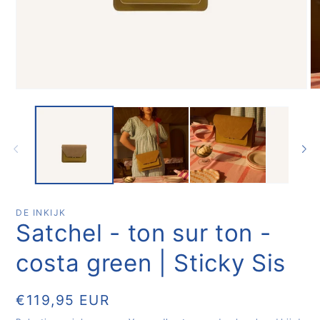
Media
Me
1
2
openen
op
in
in
modaal
mo
DE INKIJK
Satchel - ton sur ton -
costa green | Sticky Sis
Normale
€119,95 EUR
prijs