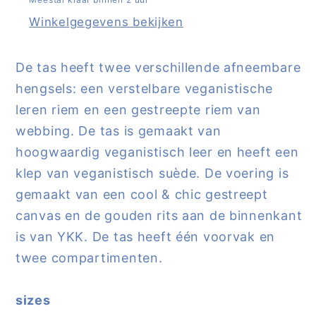
-
-
costa
costa
Winkelgegevens bekijken
green
green
|
|
De tas heeft twee verschillende afneembare
Sticky
Sticky
hengsels: een verstelbare veganistische
Sis
Sis
leren riem en een gestreepte riem van
webbing. De tas is gemaakt van
hoogwaardig veganistisch leer en heeft een
klep van veganistisch suède. De voering is
gemaakt van een cool & chic gestreept
canvas en de gouden rits aan de binnenkant
is van YKK. De tas heeft één voorvak en
twee compartimenten.
sizes