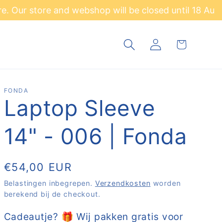
 and webshop will be closed until
18 August
. Orders w
Winkelwagen
Inloggen
FONDA
Laptop Sleeve
14" - 006 | Fonda
Normale
€54,00 EUR
prijs
Belastingen inbegrepen.
Verzendkosten
worden
berekend bij de checkout.
Cadeautje? 🎁 Wij pakken gratis voor