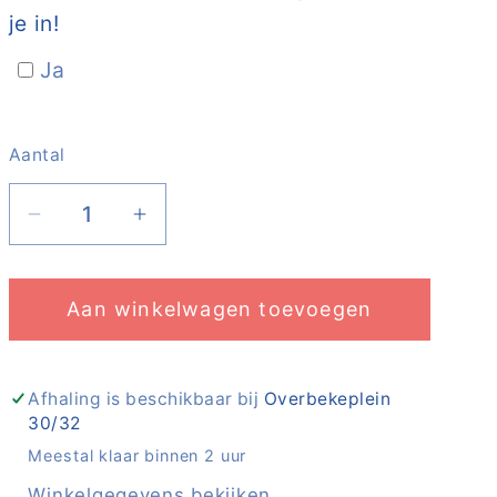
je in!
Ja
Aantal
Aantal
Aantal
Aantal
verlagen
verhogen
voor
voor
Aan winkelwagen toevoegen
Laptop
Laptop
Sleeve
Sleeve
14&quot;
14&quot;
-
-
Afhaling is beschikbaar bij
Overbekeplein
30/32
006
006
|
|
Meestal klaar binnen 2 uur
Fonda
Fonda
Winkelgegevens bekijken