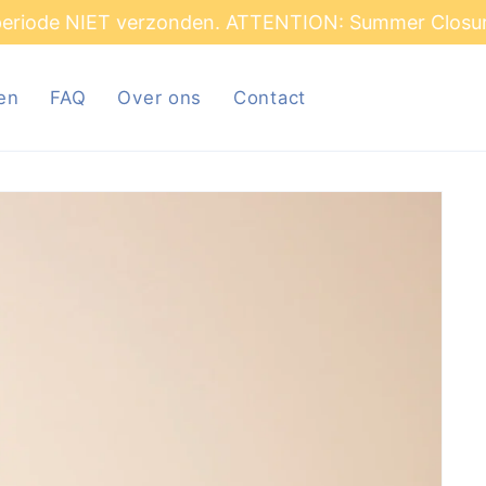
ET verzonden. ATTENTION:
Summer Closure.
Our store
en
FAQ
Over ons
Contact