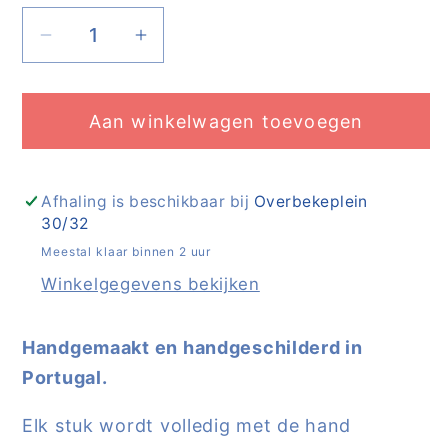
Aantal
Aantal
verlagen
verhogen
voor
voor
Aan winkelwagen toevoegen
Jewelry
Jewelry
box
box
-
-
quadrados
quadrados
Afhaling is beschikbaar bij
Overbekeplein
30/32
|
|
A
A
Meestal klaar binnen 2 uur
Loja
Loja
Winkelgegevens bekijken
Da
Da
Ceramica
Ceramica
Handgemaakt en handgeschilderd in
Portugal.
Elk stuk wordt volledig met de hand