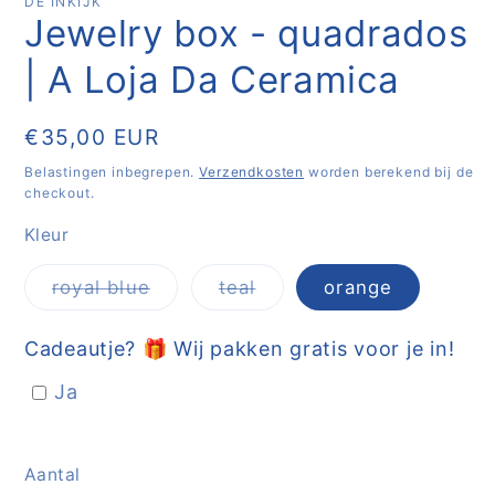
DE INKIJK
Jewelry box - quadrados
| A Loja Da Ceramica
Normale
€35,00 EUR
prijs
Belastingen inbegrepen.
Verzendkosten
worden berekend bij de
checkout.
Kleur
Variant
Variant
royal blue
teal
orange
uitverkocht
uitverkocht
of
of
niet
niet
Cadeautje? 🎁 Wij pakken gratis voor je in!
beschikbaar
beschikbaar
Ja
Aantal
Aantal