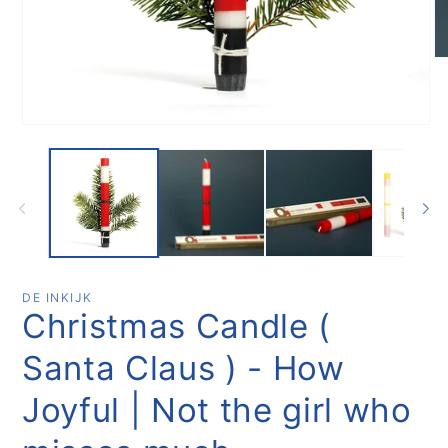
Me
2
op
in
mo
Media
1
openen
in
modaal
DE INKIJK
Christmas Candle (
Santa Claus ) - How
Joyful | Not the girl who