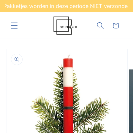
Meteen
 Pakketjes worden in deze periode NIET verzonden. 
naar de
content
Winkelwagen
a direct naar
roductinformatie