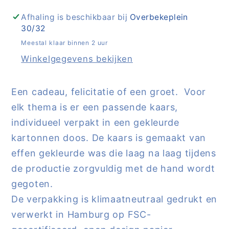
(
(
Santa
Santa
Afhaling is beschikbaar bij
Overbekeplein
30/32
Claus
Claus
)
)
Meestal klaar binnen 2 uur
-
-
Winkelgegevens bekijken
How
How
Joyful
Joyful
Een cadeau, felicitatie of een groet. Voor
|
|
elk thema is er een passende kaars,
Not
Not
individueel verpakt in een gekleurde
the
the
girl
girl
kartonnen doos. De kaars is gemaakt van
who
who
effen gekleurde was die laag na laag tijdens
misses
misses
de productie zorgvuldig met de hand wordt
much
much
gegoten.
De verpakking is klimaatneutraal gedrukt en
verwerkt in Hamburg op FSC-