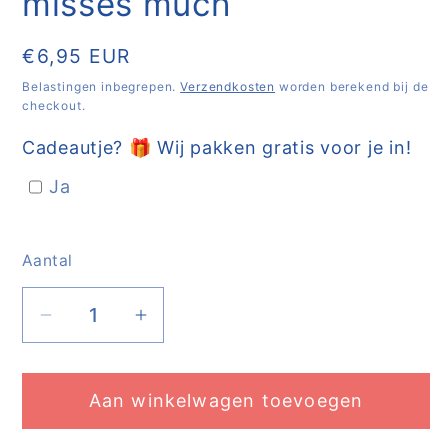
misses much
Normale
€6,95 EUR
prijs
Belastingen inbegrepen.
Verzendkosten
worden berekend bij de
checkout.
Cadeautje? 🎁 Wij pakken gratis voor je in!
Ja
Aantal
Aantal
Aantal
Aantal
verlagen
verhogen
voor
voor
Aan winkelwagen toevoegen
Christmas
Christmas
Candle
Candle